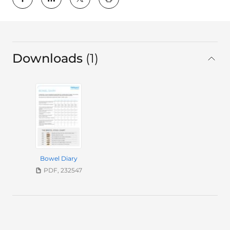
key:global.print-this-page
Downloads
1
gesamt
Bowel Diary
PDF, 232547