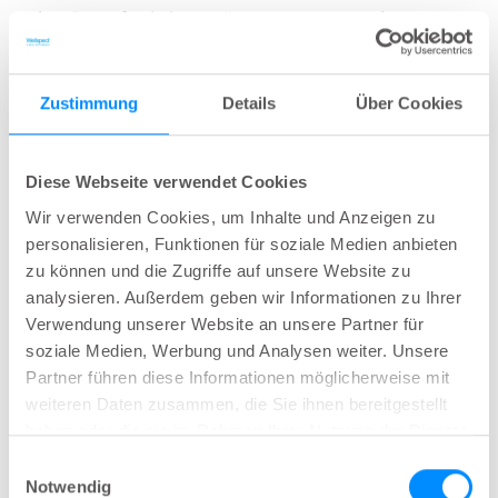
eine
Darmfunktionsstörungen
verursachen
können, sind der Rektumprolaps (wenn ein Teil
des Rektums durch den Anus herausfällt) und
Zustimmung
Details
Über Cookies
das obstruktive Defäkationssyndrom (eine
funktionelle Darmestörung, die durch
Schwierigkeiten bei der Darmentleerung
Diese Webseite verwendet Cookies
gekennzeichnet ist, z. B. nicht in der Lage zu sein,
Wir verwenden Cookies, um Inhalte und Anzeigen zu
sich zu entleeren, wenn man das Bedürfnis
personalisieren, Funktionen für soziale Medien anbieten
verspürt, oder nicht ausreichend entleeren zu
zu können und die Zugriffe auf unsere Website zu
analysieren. Außerdem geben wir Informationen zu Ihrer
können).
Verwendung unserer Website an unsere Partner für
soziale Medien, Werbung und Analysen weiter. Unsere
Partner führen diese Informationen möglicherweise mit
Behandlung
bei
weiteren Daten zusammen, die Sie ihnen bereitgestellt
unvollständiger
haben oder die sie im Rahmen Ihrer Nutzung der Dienste
Darmentleerung
gesammelt haben.
Einwilligungsauswahl
Notwendig