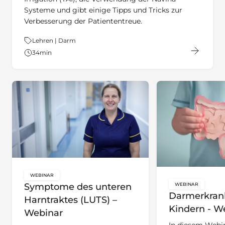
Systeme und gibt einige Tipps und Tricks zur
Verbesserung der Patiententreue.
Thema:
Lehren | Darm
34
min
WEBINAR
key:global.content-type:
Symptome des unteren
WEBINAR
key:global.c
Darmerkran
Harntraktes (LUTS) –
Kindern - W
Webinar