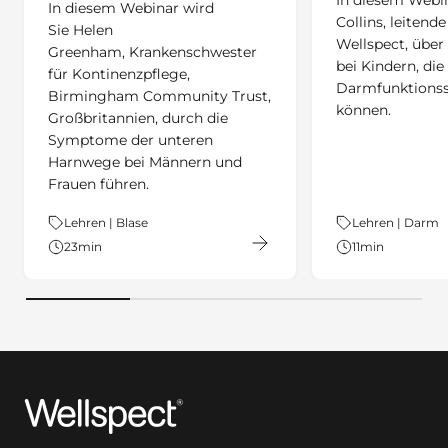
In diesem Webin
In diesem Webinar wird
Collins, leitende
Sie Helen
Wellspect, übe
Greenham, Krankenschwester
bei Kindern, die
für Kontinenzpflege,
Darmfunktionss
Birmingham Community Trust,
können.
Großbritannien, durch die
Symptome der unteren
Harnwege bei Männern und
Frauen führen.
Thema:
Lehren | Blase
Thema:
Lehren | Darm
23
min
11
min
Wellspect