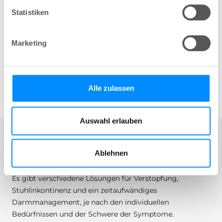
CPD-zertifizierte Inhalte
Statistiken
Alle unsere Artikel sind zertifiziert und
entsprechen den CPD-Richtlinien. Unsere
Lerninhalte wurden unabhängig von einem
Marketing
offiziell registrierten CPD-Dienst geprüft, um
Vollständigkeit und Qualität zu gewährleisten.
2
min
Alle zulassen
Auswahl erlauben
Entdecken Sie Lösungen für das
Ablehnen
Darmmanagement mit Navina
Es gibt verschiedene Lösungen für Verstopfung,
Stuhlinkontinenz und ein zeitaufwändiges
Darmmanagement, je nach den individuellen
Bedürfnissen und der Schwere der Symptome.