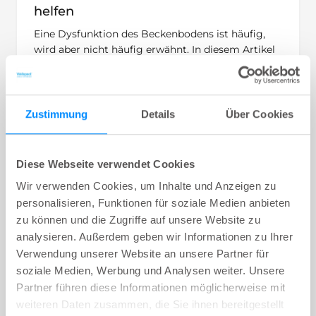
helfen
Eine Dysfunktion des Beckenbodens ist häufig,
wird aber nicht häufig erwähnt. In diesem Artikel
finden Sie eine Erklärung über die grundlegende
Anatomie des Beckenbodens, eine Beschreibung
der Symptome und wie diese behandelt werden
können, Informationen,die heruntergeladen und
Zustimmung
Details
Über Cookies
an Ihre Patienten ausgehändigt werden können.
Thema:
Learn | Bladder & Bowel
Diese Webseite verwendet Cookies
4
min
Wir verwenden Cookies, um Inhalte und Anzeigen zu
personalisieren, Funktionen für soziale Medien anbieten
zu können und die Zugriffe auf unsere Website zu
analysieren. Außerdem geben wir Informationen zu Ihrer
Verwendung unserer Website an unsere Partner für
soziale Medien, Werbung und Analysen weiter. Unsere
Partner führen diese Informationen möglicherweise mit
weiteren Daten zusammen, die Sie ihnen bereitgestellt