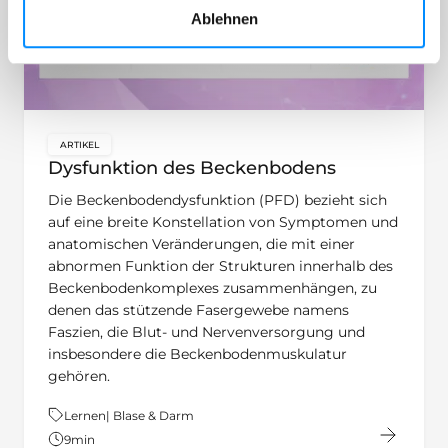
Ablehnen
ARTIKEL
key:global.content-type:
Dysfunktion des Beckenbodens
Die Beckenbodendysfunktion (PFD) bezieht sich
auf eine breite Konstellation von Symptomen und
anatomischen Veränderungen, die mit einer
abnormen Funktion der Strukturen innerhalb des
Beckenbodenkomplexes zusammenhängen, zu
denen das stützende Fasergewebe namens
Faszien, die Blut- und Nervenversorgung und
insbesondere die Beckenbodenmuskulatur
gehören.
Thema:
Lernen| Blase & Darm
9
min