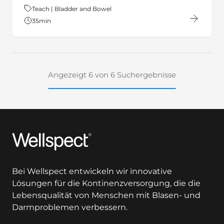
Thema:
Teach | Bladder and Bowel
35
min
Angezeigt 6 von 6 Suchergebnisse
Wellspect
Bei Wellspect entwickeln wir innovative
Lösungen für die Kontinenzversorgung, die die
Lebensqualität von Menschen mit Blasen- und
Darmproblemen verbessern.