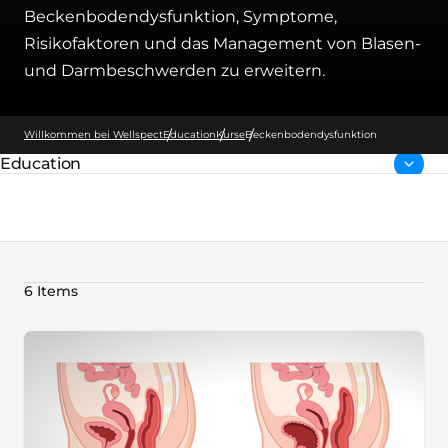
Beckenbodendysfunktion, Symptome,
Risikofaktoren und das Management von Blasen-
und Darmbeschwerden zu erweitern.
Willkommen bei Wellspect
Education
Kurse
Beckenbodendysfunktion
Education
übergeordnete Seite:
6 Items