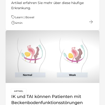
Artikel erfahren Sie mehr über diese häufige
Erkrankung.
Thema:
Learn | Bowel
4
min
ARTIKEL
key:global.content-type:
IK und TAI können Patienten mit
Beckenbodenfunktionsstörungen