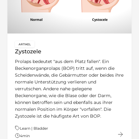
ARTIKEL
key:global.content-type:
Zystozele
Prolaps bedeutet "aus dem Platz fallen". Ein
Beckenorganprolaps (BOP) tritt auf, wenn die
Scheidenwände, die Gebärmutter oder beides ihre
normale Unterstützung verlieren und
verrutschen. Andere nahe gelegene
Beckenorgane, wie die Blase oder der Darm,
können betroffen sein und ebenfalls aus ihrer
normalen Position im Körper "vorfallen". Die
Zystozele ist die häufigste Art von BOP.
Thema:
Learn | Bladder
4
min