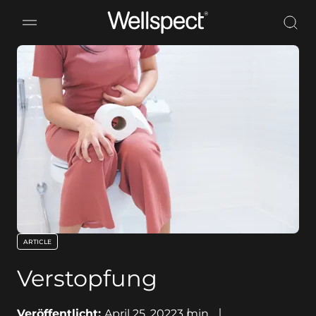
Wellspect
ARTICLE
key:global.content-type:
Verstopfung
Veröffentlicht:
April 25, 2022
3
min