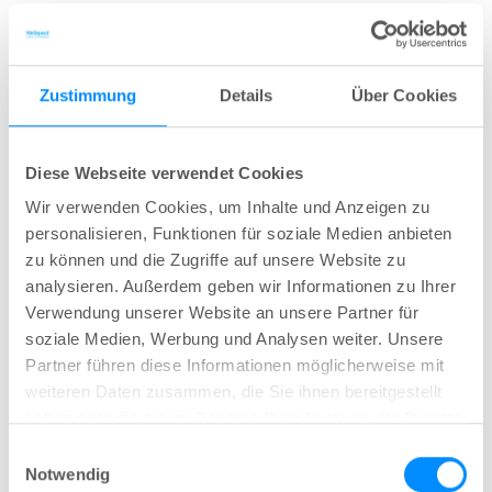
Methoden beginnen. Allerdings sprechen STC-
Patienten nicht auf eine medikamentöse
Behandlung an. (Gemäß einiger kleiner Studien
Zustimmung
Details
Über Cookies
kommen gegebenenfalls nicht-
pharmakologische Methoden wie Biofeedback,
TAI und Akupunktur in Frage.) Die Diagnose „STC“
Diese Webseite verwendet Cookies
wird oft erst gestellt, wenn sich diese Schritte als
Wir verwenden Cookies, um Inhalte und Anzeigen zu
unwirksam erwiesen haben. Für STC-Patienten,
personalisieren, Funktionen für soziale Medien anbieten
die auf konservative Behandlungen nicht
zu können und die Zugriffe auf unsere Website zu
analysieren. Außerdem geben wir Informationen zu Ihrer
ansprechen, steht eine Vielzahl an chirurgischen
Verwendung unserer Website an unsere Partner für
Ansätzen zur Verfügung.
soziale Medien, Werbung und Analysen weiter. Unsere
Partner führen diese Informationen möglicherweise mit
weiteren Daten zusammen, die Sie ihnen bereitgestellt
Transanale Irrigation
haben oder die sie im Rahmen Ihrer Nutzung der Dienste
gesammelt haben.
Einwilligungsauswahl
Die transanale Irrigation ist eine gut geeignete
Notwendig
Methode für das Management einer primären