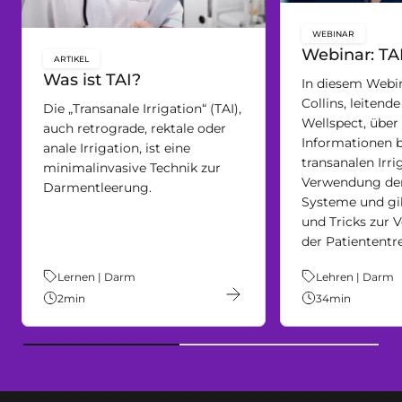
WEBINAR
key:global.c
Webinar: TA
ARTIKEL
key:global.content-type:
Was ist TAI?
In diesem Webin
Collins, leitende
Die „Transanale Irrigation“ (TAI),
Wellspect, über
auch retrograde, rektale oder
Informationen b
anale Irrigation, ist eine
transanalen Irrig
minimalinvasive Technik zur
Verwendung der
Darmentleerung.
Systeme und gib
und Tricks zur 
der Patiententr
Thema:
Lernen | Darm
Thema:
Lehren | Darm
2
min
34
min