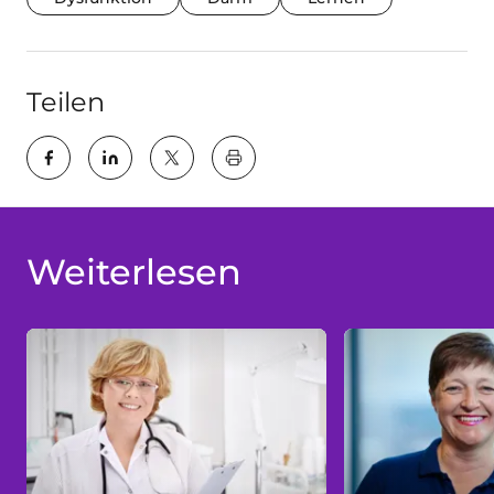
Teilen
key:global.print-this-page
Weiterlesen