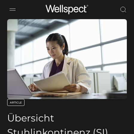
Wellspect
ARTICLE
key:global.content-type:
Übersicht
Stuhlinkontinenz (SI)