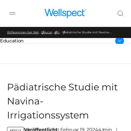
Wellspect
Willkommen bei Wellspect
Education
Artikel
Pädiatrische Studie mit Navina-
Irrigationssystem
Education
übergeordnete Seite:
Pädiatrische Studie mit
Navina-
Irrigationssystem
Veröffentlicht:
Februar 19, 2024
4
min
ARTICLE