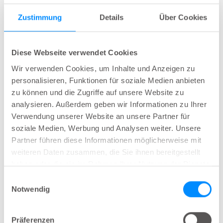
Wie kann man einem Kind
Zustimmung
Details
Über Cookies
mit chronischer
Verstopfung helfen?
Diese Webseite verwendet Cookies
Wir verwenden Cookies, um Inhalte und Anzeigen zu
Die Lebensqualität ist bei Kindern mit
personalisieren, Funktionen für soziale Medien anbieten
Verstopfung beeinträchtigt, und insgesamt
zu können und die Zugriffe auf unsere Website zu
berichten die Kinder in dieser Studie von
analysieren. Außerdem geben wir Informationen zu Ihrer
ähnlichen Verbesserungen der Lebensqualität,
Verwendung unserer Website an unsere Partner für
wie sie mit PedsQL-Werten gemessen werden,
soziale Medien, Werbung und Analysen weiter. Unsere
Partner führen diese Informationen möglicherweise mit
oder sogar von etwas höheren PedsQL-GI-Werten
weiteren Daten zusammen, die Sie ihnen bereitgestellt
im Vergleich zu anderen Studien bei Kindern mit
haben oder die sie im Rahmen Ihrer Nutzung der Dienste
funktioneller Verstopfung. Um herauszufinden,
gesammelt haben.
Einwilligungsauswahl
wie zufrieden die Kinder mit der Verwendung des
Notwendig
Navina Irrigationssystems waren, wurde der
Fragebogen zur Behandlungszufriedenheit für
Präferenzen