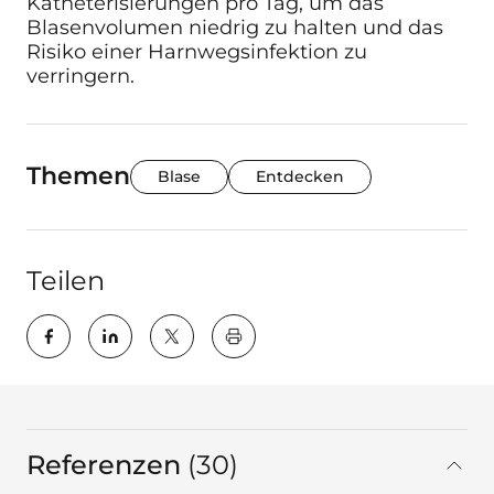
Katheterisierungen pro Tag, um das
Blasenvolumen niedrig zu halten und das
Risiko einer Harnwegsinfektion zu
verringern.
Themen
Blase
Entdecken
Teilen
key:global.print-this-page
Referenzen
30
gesamt