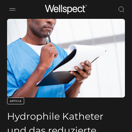
Wellspect
ARTICLE
key:global.content-type:
Hydrophile Katheter
und das reduzierte