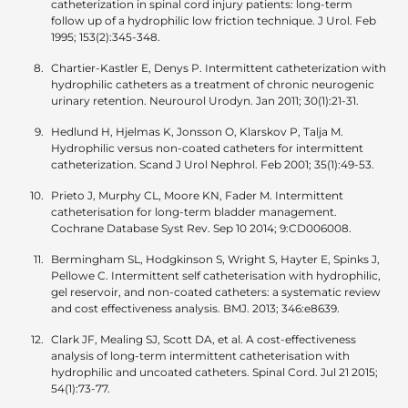
catheterization in spinal cord injury patients: long-term
follow up of a hydrophilic low friction technique. J Urol. Feb
1995; 153(2):345-348.
Chartier-Kastler E, Denys P. Intermittent catheterization with
hydrophilic catheters as a treatment of chronic neurogenic
urinary retention. Neurourol Urodyn. Jan 2011; 30(1):21-31.
Hedlund H, Hjelmas K, Jonsson O, Klarskov P, Talja M.
Hydrophilic versus non-coated catheters for intermittent
catheterization. Scand J Urol Nephrol. Feb 2001; 35(1):49-53.
Prieto J, Murphy CL, Moore KN, Fader M. Intermittent
catheterisation for long-term bladder management.
Cochrane Database Syst Rev. Sep 10 2014; 9:CD006008.
Bermingham SL, Hodgkinson S, Wright S, Hayter E, Spinks J,
Pellowe C. Intermittent self catheterisation with hydrophilic,
gel reservoir, and non-coated catheters: a systematic review
and cost effectiveness analysis. BMJ. 2013; 346:e8639.
Clark JF, Mealing SJ, Scott DA, et al. A cost-effectiveness
analysis of long-term intermittent catheterisation with
hydrophilic and uncoated catheters. Spinal Cord. Jul 21 2015;
54(1):73-77.