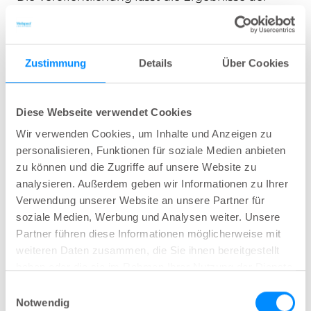
Studien zusammen und kommt zu dem Schluss,
dass die Inzidenz von Harnwegsinfektionen bei
49,6 % bei Patienten lag, die hydrophile Katheter
Zustimmung
Details
Über Cookies
verwendeten, und bei 72,0 % der Patienten, die
nicht-hydrophile Katheter verwendeten. Die
Diese Webseite verwendet Cookies
Ergebnisse für Hämaturie betrugen 45,7 %
(hydrophil) und 55,0 % (nicht-hydrophil), aber für
Wir verwenden Cookies, um Inhalte und Anzeigen zu
personalisieren, Funktionen für soziale Medien anbieten
diesen Vergleich konnten nur vier Studien
zu können und die Zugriffe auf unsere Website zu
verwendet werden. Die Ergebnisse werden als
analysieren. Außerdem geben wir Informationen zu Ihrer
"Odds Ratio" und/oder "Odds" ausgedrückt, was
Verwendung unserer Website an unsere Partner für
eine Art Annäherung an das Risiko darstellt. Die
soziale Medien, Werbung und Analysen weiter. Unsere
Odds Ratio für Harnwegsinfektionen und
Partner führen diese Informationen möglicherweise mit
Hämaturie nahm bei Patienten mit hydrophilen
weiteren Daten zusammen, die Sie ihnen bereitgestellt
haben oder die sie im Rahmen Ihrer Nutzung der Dienste
Kathetern wie folgt ab:
gesammelt haben.
Einwilligungsauswahl
Harnwegsinfektion: 0,36; 95%-KI 24-54%
Notwendig