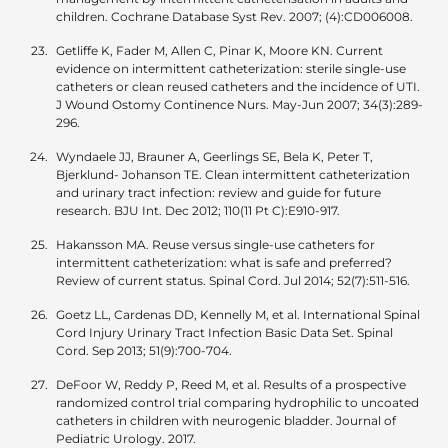
children. Cochrane Database Syst Rev. 2007; (4):CD006008.
Getliffe K, Fader M, Allen C, Pinar K, Moore KN. Current
evidence on intermittent catheterization: sterile single-use
catheters or clean reused catheters and the incidence of UTI.
J Wound Ostomy Continence Nurs. May-Jun 2007; 34(3):289-
296.
Wyndaele JJ, Brauner A, Geerlings SE, Bela K, Peter T,
Bjerklund- Johanson TE. Clean intermittent catheterization
and urinary tract infection: review and guide for future
research. BJU Int. Dec 2012; 110(11 Pt C):E910-917.
Hakansson MA. Reuse versus single-use catheters for
intermittent catheterization: what is safe and preferred?
Review of current status. Spinal Cord. Jul 2014; 52(7):511-516.
Goetz LL, Cardenas DD, Kennelly M, et al. International Spinal
Cord Injury Urinary Tract Infection Basic Data Set. Spinal
Cord. Sep 2013; 51(9):700-704.
DeFoor W, Reddy P, Reed M, et al. Results of a prospective
randomized control trial comparing hydrophilic to uncoated
catheters in children with neurogenic bladder. Journal of
Pediatric Urology. 2017.