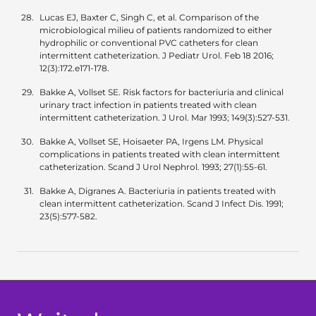
Lucas EJ, Baxter C, Singh C, et al. Comparison of the
microbiological milieu of patients randomized to either
hydrophilic or conventional PVC catheters for clean
intermittent catheterization. J Pediatr Urol. Feb 18 2016;
12(3):172.e171-178.
Bakke A, Vollset SE. Risk factors for bacteriuria and clinical
urinary tract infection in patients treated with clean
intermittent catheterization. J Urol. Mar 1993; 149(3):527-531.
Bakke A, Vollset SE, Hoisaeter PA, Irgens LM. Physical
complications in patients treated with clean intermittent
catheterization. Scand J Urol Nephrol. 1993; 27(1):55-61.
Bakke A, Digranes A. Bacteriuria in patients treated with
clean intermittent catheterization. Scand J Infect Dis. 1991;
23(5):577-582.