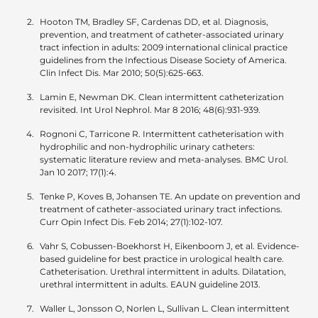
Hooton TM, Bradley SF, Cardenas DD, et al. Diagnosis,
prevention, and treatment of catheter-associated urinary
tract infection in adults: 2009 international clinical practice
guidelines from the Infectious Disease Society of America.
Clin Infect Dis. Mar 2010; 50(5):625-663.
Lamin E, Newman DK. Clean intermittent catheterization
revisited. Int Urol Nephrol. Mar 8 2016; 48(6):931-939.
Rognoni C, Tarricone R. Intermittent catheterisation with
hydrophilic and non-hydrophilic urinary catheters:
systematic literature review and meta-analyses. BMC Urol.
Jan 10 2017; 17(1):4.
Tenke P, Koves B, Johansen TE. An update on prevention and
treatment of catheter-associated urinary tract infections.
Curr Opin Infect Dis. Feb 2014; 27(1):102-107.
Vahr S, Cobussen-Boekhorst H, Eikenboom J, et al. Evidence-
based guideline for best practice in urological health care.
Catheterisation. Urethral intermittent in adults. Dilatation,
urethral intermittent in adults. EAUN guideline 2013.
Waller L, Jonsson O, Norlen L, Sullivan L. Clean intermittent