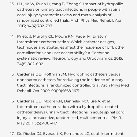
Li L, Ye W, Ruan H, Yang B, Zhang S. Impact of hydrophilic
catheters on urinary tract infections in people with spinal
cord injury: systematic review and meta-analysis of
randomized controlled trials. Arch Phys Med Rehabil. Apr
2013; 94(4):782-787.
Prieto J, Murphy CL, Moore KN, Fader M. Erratum.
Intermittent catheterisation: Which catheter designs,
techniques and strategies affect the incidence of UTI, other
complications and user acceptability? A Cochrane
systematic review. Neurourology and Urodynamics. 2015;
34(8):802-802.
Cardenas DD, Hoffman JM. Hydrophilic catheters versus
noncoated catheters for reducing the incidence of urinary
tract infections: a randomized controlled trial. Arch Phys Med
Rehabil. Oct 2009; 90(10):1668-1671.
Cardenas DD, Moore KN, Dannels- McClure A, et al.
Intermittent catheterization with a hydrophilic- coated
catheter delays urinary tract infections in acute spinal cord
injury: a prospective, randomized, multicenter trial. PM R.
May 2011; 3(5):408-417.
De Ridder DJ, Everaert K, Fernandez LG, et al. Intermittent