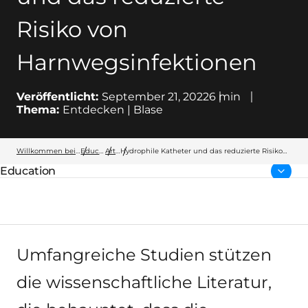
Risiko von
Harnwegsinfektionen
Veröffentlicht:
September 21, 2022
6
min
Thema:
Entdecken | Blase
Willkommen bei Wellspect
Education
Artikel
Hydrophile Katheter und das reduzierte Risiko
von Harnwegsinfektionen
Education
übergeordnete Seite:
Umfangreiche Studien stützen
die wissenschaftliche Literatur,