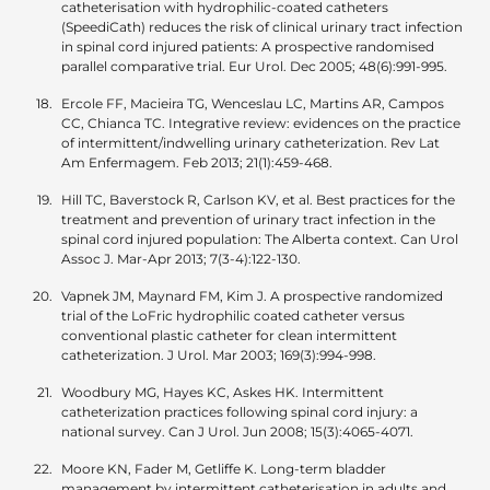
catheterisation with hydrophilic-coated catheters
(SpeediCath) reduces the risk of clinical urinary tract infection
in spinal cord injured patients: A prospective randomised
parallel comparative trial. Eur Urol. Dec 2005; 48(6):991-995.
Ercole FF, Macieira TG, Wenceslau LC, Martins AR, Campos
CC, Chianca TC. Integrative review: evidences on the practice
of intermittent/indwelling urinary catheterization. Rev Lat
Am Enfermagem. Feb 2013; 21(1):459-468.
Hill TC, Baverstock R, Carlson KV, et al. Best practices for the
treatment and prevention of urinary tract infection in the
spinal cord injured population: The Alberta context. Can Urol
Assoc J. Mar-Apr 2013; 7(3-4):122-130.
Vapnek JM, Maynard FM, Kim J. A prospective randomized
trial of the LoFric hydrophilic coated catheter versus
conventional plastic catheter for clean intermittent
catheterization. J Urol. Mar 2003; 169(3):994-998.
Woodbury MG, Hayes KC, Askes HK. Intermittent
catheterization practices following spinal cord injury: a
national survey. Can J Urol. Jun 2008; 15(3):4065-4071.
Moore KN, Fader M, Getliffe K. Long-term bladder
management by intermittent catheterisation in adults and