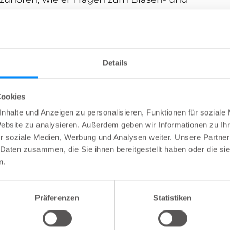
twortet, von der Bedeutung bis zur
m besten mit Funktionsstörungen umgeht,
nd warum es wichtig ist, Harnwegsinfektionen
Details
Cookies
nhalte und Anzeigen zu personalisieren, Funktionen für soziale
Therapie
Darm
Blase
Lehren
Website zu analysieren. Außerdem geben wir Informationen zu I
r soziale Medien, Werbung und Analysen weiter. Unsere Partner
 Daten zusammen, die Sie ihnen bereitgestellt haben oder die s
n.
Präferenzen
Statistiken