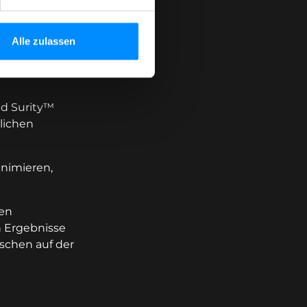
Alle zulassen
ersorgung, die
erbessern.
d Surity™
lichen
inimieren,
en
n Ergebnisse
schen auf der