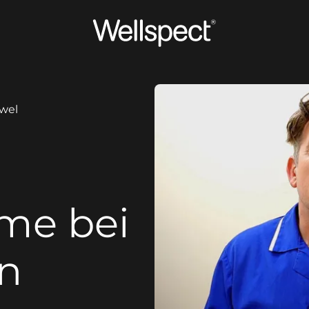
Wellspect
owel
me bei
n