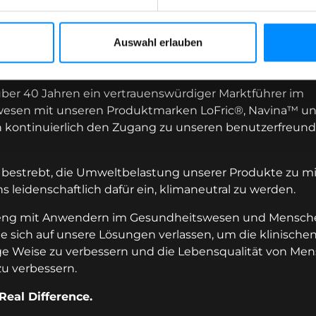
Auswahl erlauben
 entwickeln wir innovative Lösungen für die Kontinenzv
alität von Menschen mit Blasen- und Darmproblemen v
 über 40 Jahren ein vertrauenswürdiger Marktführer im
esen mit unseren Produktmarken LoFric®, Navina™ un
 kontinuierlich den Zugang zu unseren benutzerfreund
s bestrebt, die Umweltbelastung unserer Produkte zu m
s leidenschaftlich dafür ein, klimaneutral zu werden.
 eng mit Anwendern im Gesundheitswesen und Mensch
 sich auf unsere Lösungen verlassen, um die klinische
ge Weise zu verbessern und die Lebensqualität von Men
u verbessern.
Real Difference.