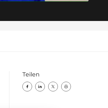
Teilen
key:global.print-this-pa