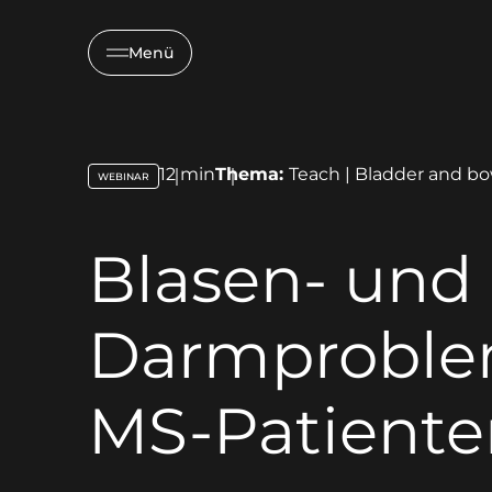
Menü
12
min
Thema:
Teach | Bladder and b
WEBINAR
key:global.content-type:
Blasen- und
Darmproble
MS-Patiente