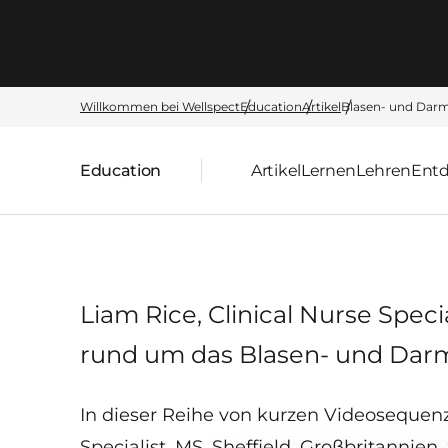
Willkommen bei Wellspect
Education
Artikel
Blasen- und Dar
Education
Artikel
Lernen
Lehren
Ent
übergeordnete Seite:
Liam Rice, Clinical Nurse Spec
rund um das Blasen- und Da
In dieser Reihe von kurzen Videosequenz
Specialist, MS, Sheffield, Großbritannie