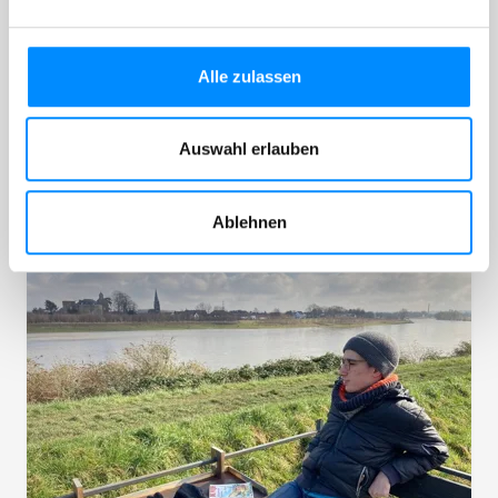
zuerst ein Stoma. Nachdem das Stoma zurück
verlagert wurde, funktionierte meine
Darmentleerung nicht so, wie ich es mir
Alle zulassen
wünschte. Die Bestrahlung hatte die Nerven des
Schließmuskels geschädigt, sodass ich
inkontinent wurde. Von da an litt ich an
Auswahl erlauben
ungewolltem Stuhlverlust.
Ablehnen