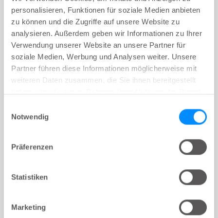
Reisenden und Wellspect Botschafterin Serena
personalisieren, Funktionen für soziale Medien anbieten
Green.
zu können und die Zugriffe auf unsere Website zu
analysieren. Außerdem geben wir Informationen zu Ihrer
Verwendung unserer Website an unsere Partner für
soziale Medien, Werbung und Analysen weiter. Unsere
Partner führen diese Informationen möglicherweise mit
weiteren Daten zusammen, die Sie ihnen bereitgestellt
haben oder die sie im Rahmen Ihrer Nutzung der Dienste
gesammelt haben.
Einwilligungsauswahl
Notwendig
Präferenzen
Wie ich nach meiner Krebsdiagnose
Statistiken
die Kontrolle über meinen Darm
zurück bekam
Marketing
Nachdem ich an Mastdarmkrebs litt, hatte ich