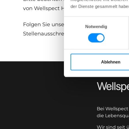
der Dienste gesammelt habe
von Wellspect Healthcare, weitergeleite
Einwilligungsauswahl
Folgen Sie unserer LinkedIn-Unternehme
Notwendig
Stellenausschreibungen.
Ablehnen
Wellspect
Bei Wellspect
die Lebensqu
Wir sind seit