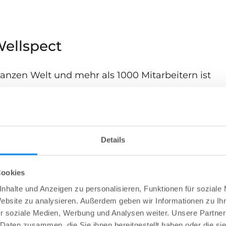
Wellspect
ganzen Welt und mehr als 1000 Mitarbeitern ist
ine breite Palette von Positionen anbietet.
bote für Positionen auf der ganzen Welt hier
gbaren Positionen an.
Details
nd und nach Stellen speziell in Deutschland
Cookies
den Standort an, bevor Sie das Jobportal
nhalte und Anzeigen zu personalisieren, Funktionen für soziale
Website zu analysieren. Außerdem geben wir Informationen zu I
r soziale Medien, Werbung und Analysen weiter. Unsere Partner
ite von Dentsply Sirona
, der Muttergesellschaft
 Daten zusammen, die Sie ihnen bereitgestellt haben oder die s