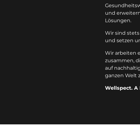
Gesundheitsw
und erweitern
Lösungen.
Wir sind stet
und setzen un
Wir arbeiten
zusammen, die
auf nachhalti
ganzen Welt z
Wellspect. A 
key:global.additional-informat