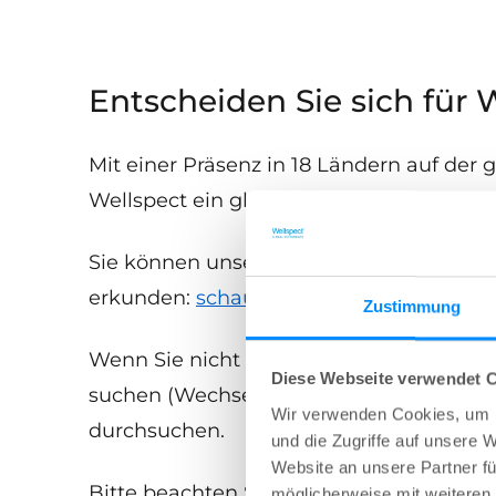
Entscheiden Sie sich für 
Mit einer Präsenz in 18 Ländern auf der 
Wellspect ein globaler Arbeitgeber, der e
Sie können unsere aktuellen Stellenange
erkunden:
schauen Sie sich unsere verfü
Zustimmung
Wenn Sie nicht offen für einen Umzug si
Diese Webseite verwendet 
suchen (Wechsel in Ihr Land), geben Sie 
Wir verwenden Cookies, um I
durchsuchen.
und die Zugriffe auf unsere 
Website an unsere Partner fü
Bitte beachten Sie, dass Sie auf die
Webs
möglicherweise mit weiteren