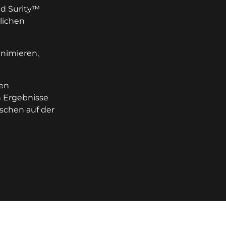
d Surity™
lichen
inimieren,
en
n Ergebnisse
schen auf der