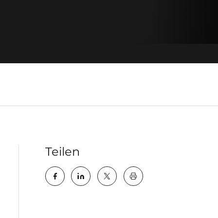
Teilen
key:global.print-this-pa