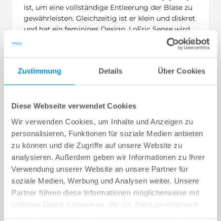
ist, um eine vollständige Entleerung der Blase zu
gewährleisten. Gleichzeitig ist er klein und diskret
und hat ein feminines Design. LoFric Sense wird
nicht mit PVC, Phthalaten oder Latex hergestellt.
Um herauszufinden, was unsere Benutzerinnen
denken, haben wir eine Umfrage durchgeführt, die
Zustimmung
Details
Über Cookies
sich an neue und bestehende LoFric Sense-
Anwenderinnen richtete. An der Umfrage nahmen
insgesamt 725 Teilnehmerinnen aus 8
Diese Webseite verwendet Cookies
verschiedenen Ländern teil.
Wir verwenden Cookies, um Inhalte und Anzeigen zu
97% der Anwenderinnen sind mit LoFric Sense
personalisieren, Funktionen für soziale Medien anbieten
sehr zufrieden
zu können und die Zugriffe auf unsere Website zu
90 % würden LoFric Sense einer Freundin
analysieren. Außerdem geben wir Informationen zu Ihrer
empfehlen
Verwendung unserer Website an unsere Partner für
98% stimmten zu, dass LoFric Sense einfach
soziale Medien, Werbung und Analysen weiter. Unsere
einzuführen und zu entfernen ist
Partner führen diese Informationen möglicherweise mit
weiteren Daten zusammen, die Sie ihnen bereitgestellt
haben oder die sie im Rahmen Ihrer Nutzung der Dienste