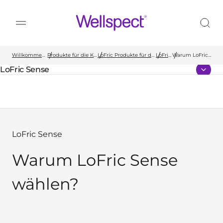
Wellspect
Willkommen bei Wellspect
Produkte für die Kontinenzversorgung
LoFric Produkte für das Blasenmanagement
LoFric Sense
Warum LoFric
Sense wählen?
LoFric Sense
übergeordnete Seite:
LoFric Sense
Warum LoFric Sense
wählen?