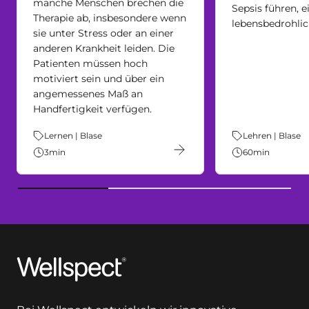
manche Menschen brechen die
Sepsis führen, 
Therapie ab, insbesondere wenn
lebensbedrohlic
sie unter Stress oder an einer
anderen Krankheit leiden. Die
Patienten müssen hoch
motiviert sein und über ein
angemessenes Maß an
Handfertigkeit verfügen.
Thema:
Lernen | Blase
Thema:
Lehren | Blase
3
min
60
min
Wellspect