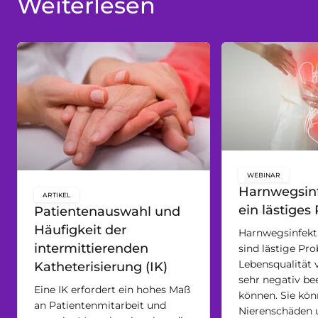
Weiterlesen
WEBINAR
key:global.c
Harnwegsinf
ARTIKEL
key:global.content-type:
ein lästiges
Patientenauswahl und
Häufigkeit der
Harnwegsinfekt
intermittierenden
sind lästige Pro
Lebensqualität v
Katheterisierung (IK)
sehr negativ be
Eine IK erfordert ein hohes Maß
können. Sie kön
an Patientenmitarbeit und
Nierenschäden u