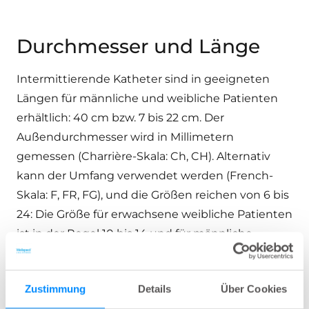
Durchmesser und Länge
Intermittierende Katheter sind in geeigneten
Längen für männliche und weibliche Patienten
erhältlich: 40 cm bzw. 7 bis 22 cm. Der
Außendurchmesser wird in Millimetern
gemessen (Charrière-Skala: Ch, CH). Alternativ
kann der Umfang verwendet werden (French-
Skala: F, FR, FG), und die Größen reichen von 6 bis
24: Die Größe für erwachsene weibliche Patienten
ist in der Regel 10 bis 14 und für männliche
Patienten 12 bis 14. Größere Größen können
verwendet werden, um Strikturen zu behandeln.
Zustimmung
Details
Über Cookies
Die Farben der Größen entsprechen denen der