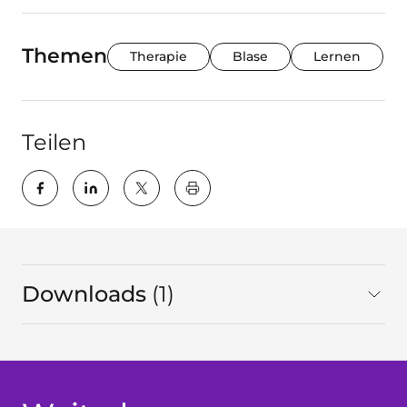
Themen
Therapie
Blase
Lernen
Teilen
key:global.print-this-page
Downloads
1
gesamt