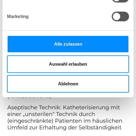
Wie die IK durchgeführt wird, hängt von den
persönlichen Bedürfnissen und vom Zeitrahmen
Marketing
oder der Dauer ab, für die die Katheterisierung
indiziert ist. Die folgenden unterschiedlichen
Techniken stehen zur Verfügung:
Alle zulassen
Sterile Technik: Katheterisierung unter OP-
Bedingungen
Auswahl erlauben
Aseptische Technik: Katheterisierung mit
sterilem Katheter, Desinfektion/Reinigung
der Genitalien, sterile Handschuhe, Pinzette
Ablehnen
(falls zutreffend) und steriles Gleitmittel
(falls zutreffend)
Aseptische Technik: Katheterisierung mit
einer „unsterilen“ Technik durch
(eingeschränkte) Patienten im häuslichen
Umfeld zur Erhaltung der Selbständigkeit