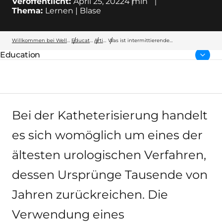
Veröffentlicht:
April 25, 2022
4
min
Thema:
Lernen | Blase
Willkommen bei Wellspect
Education
Artikel
Was ist intermittierende
Katheterisierung (IK)?
Education
übergeordnete Seite:
Bei der Katheterisierung handelt
es sich womöglich um eines der
ältesten urologischen Verfahren,
dessen Ursprünge Tausende von
Jahren zurückreichen. Die
Verwendung eines