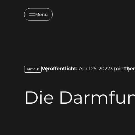
Menü
Veröffentlicht:
April 25, 2022
3
min
The
ARTICLE
key:global.content-type:
Die Darmfun