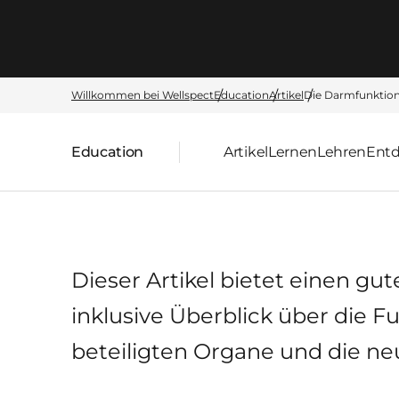
Willkommen bei Wellspect
Education
Artikel
Die Darmfunktio
Education
Artikel
Lernen
Lehren
Ent
übergeordnete Seite:
Dieser Artikel bietet einen gu
inklusive Überblick über die 
beteiligten Organe und die ne