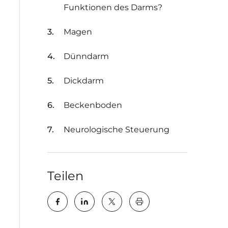
Funktionen des Darms?
Magen
Dünndarm
Dickdarm
Beckenboden
Neurologische Steuerung
Teilen
key:global.print-this-pa