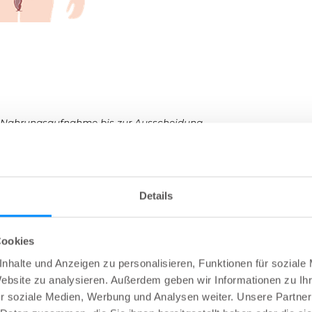
r Nahrungsaufnahme bis zur Ausscheidung
nen Funktionen des Darms?
Details
Cookies
nhalte und Anzeigen zu personalisieren, Funktionen für soziale
Website zu analysieren. Außerdem geben wir Informationen zu I
r soziale Medien, Werbung und Analysen weiter. Unsere Partner
nd gekauten Nahrung mit Hilfe von Magensäure