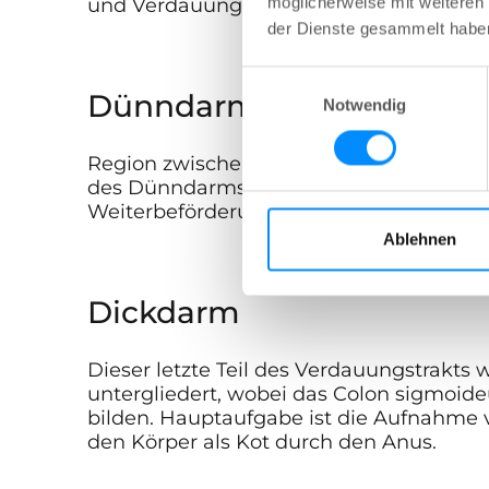
möglicherweise mit weiteren
und Verdauungsenzymen. Beförderung 
der Dienste gesammelt habe
Einwilligungsauswahl
Dünndarm
Notwendig
Region zwischen Magen und Dickdarm. Wi
des Dünndarms ist die kontinuierliche A
Weiterbeförderung der verdauten Nahru
Ablehnen
Dickdarm
Dieser letzte Teil des Verdauungstrakts 
untergliedert, wobei das Colon sigmoi
bilden. Hauptaufgabe ist die Aufnahme 
den Körper als Kot durch den Anus.