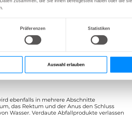
 Daten zusammen, die Sie ihnen bereitgestellt haben oder die s
der vorverdauten Nahrung in den Dünndarm.
n.
Präferenzen
Statistiken
rd in mehrere Teile untergliedert. Aufgabe
ufspaltung und Resorption von Nährstoffen.
ng in den Dickdarm.
Auswahl erlauben
wird ebenfalls in mehrere Abschnitte
deum, das Rektum und der Anus den Schluss
von Wasser. Verdaute Abfallprodukte verlassen