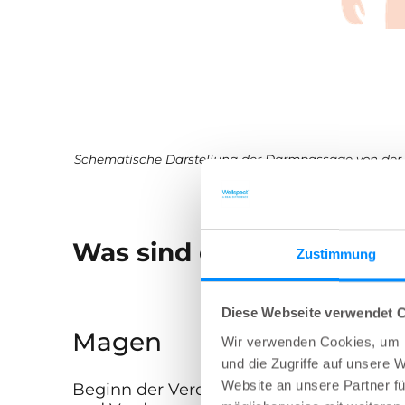
Schematische Darstellung der Darmpassage von de
Was sind die verschiede
Zustimmung
Diese Webseite verwendet 
Magen
Wir verwenden Cookies, um I
und die Zugriffe auf unsere 
Website an unsere Partner fü
Beginn der Verdauung der zuvor im Mu