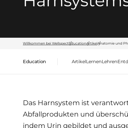
Harnsystem
Willkommen bei Wellspect
Education
Artikel
Anatomie und Ph
Education
Artikel
Lernen
Lehren
Ent
übergeordnete Seite:
Das Harnsystem ist verantwortl
Abfallprodukten und überschüs
indem Urin gebildet und ausg