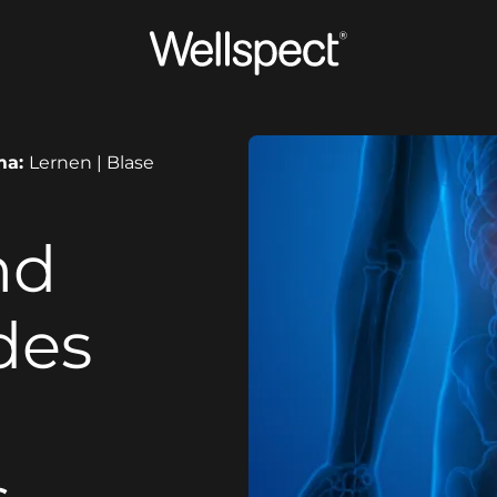
Wellspect
ma:
Lernen | Blase
nd
des