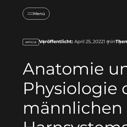
Menü
Veröffentlicht:
April 25, 2022
1
min
The
ARTICLE
key:global.content-type:
Anatomie u
Physiologie 
männlichen