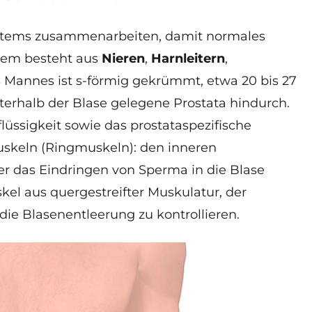
nsystems zusammenarbeiten, damit normales
stem besteht aus
Nieren
,
Harnleitern
,
s Mannes ist s-förmig gekrümmt, etwa 20 bis 27
nterhalb der Blase gelegene Prostata hindurch.
flüssigkeit sowie das prostataspezifische
skeln (Ringmuskeln): den inneren
er das Eindringen von Sperma in die Blase
el aus quergestreifter Muskulatur, der
die Blasenentleerung zu kontrollieren.