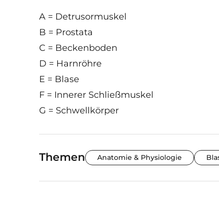
A = Detrusormuskel
B = Prostata
C = Beckenboden
D = Harnröhre
E = Blase
F = Innerer Schließmuskel
G = Schwellkörper
Themen
Anatomie & Physiologie
Bla