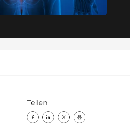
Teilen
key:global.print-this-pa