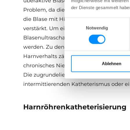
überaktive Blase oder Dranginkontinenz 
möglicherweise mit weiteren
der Dienste gesammelt habe
Problem, da die Behandlung einer übera
die Blase mit Hilfe von Medikamenten 
Einwilligungsauswahl
verstärkt. Um einen Harnverhalt zu bestä
Notwendig
Blasenultraschall mit Restharnbestimm
werden. Zu den möglichen Komplikatio
Harnverhalts zählen Harnwegsinfektion
Ablehnen
chronisches Nierenversagen. Die Behand
Die zugrundeliegende Ursache wird beh
intermittierenden Katheterismus oder ei
Harnröhrenkatheterisierung