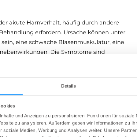
der akute Harnverhalt, häufig durch andere
 Behandlung erfordern. Ursache können unter
 sein, eine schwache Blasenmuskulatur, eine
elnebenwirkungen. Die Symptome sind
nden in der Lage sind zu urinieren, aber dies
n. Vielleicht urinieren Sie häufig, oder Sie
nnen aber kein Wasser lassen, oder Sie
Details
h Harndrang. Gleichzeitig verlieren Sie
en Blase
ständig geringe Urinmengen
Cookies
nhalte und Anzeigen zu personalisieren, Funktionen für soziale
Website zu analysieren. Außerdem geben wir Informationen zu I
d der chronische Harnverhalt oft als
r soziale Medien, Werbung und Analysen weiter. Unsere Partner