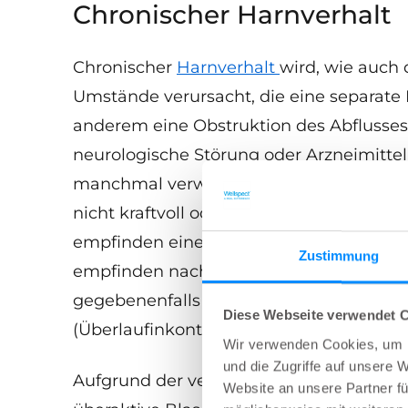
Chronischer Harnverhalt
Chronischer
Harnverhalt
wird, wie auch 
Umstände verursacht, die eine separate
anderem eine Obstruktion des Abflusses
neurologische Störung oder Arzneimitt
manchmal verwirrend, da Sie unter Umstä
nicht kraftvoll oder vollständig tun könne
empfinden einen häufigen Harndrang, kö
Zustimmung
empfinden nach dem Urinieren immer noc
gegebenenfalls aufgrund einer übervoll
Diese Webseite verwendet 
(Überlaufinkontinenz).
Wir verwenden Cookies, um I
und die Zugriffe auf unsere 
Aufgrund der verwirrenden Symptome wir
Website an unsere Partner fü