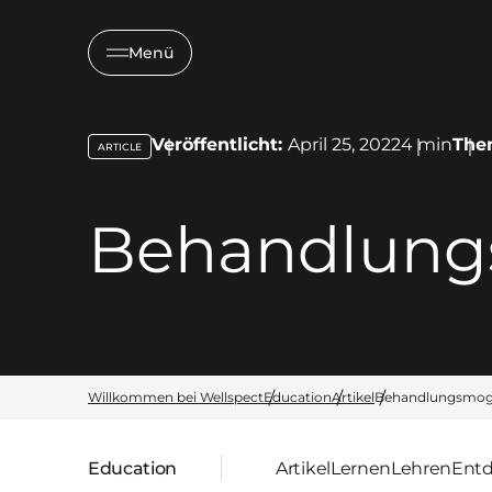
Menü
Veröffentlicht:
April 25, 2022
4
min
The
ARTICLE
key:global.content-type:
Behandlung
Willkommen bei Wellspect
Education
Artikel
Behandlungsmogl
Education
Artikel
Lernen
Lehren
Ent
übergeordnete Seite: