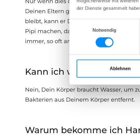
Nur wenn dies die Häufigkeit ist, die D
möglicherweise mit weiteren
der Dienste gesammelt habe
Deinen Eltern gesagt haben. Ansonsten n
bleibt, kann er Dich krank machen. Kin
Einwilligungsauswahl
Notwendig
Pipi machen, das kann bedeuten, dass D
immer, so oft am Tag zu katheterisieren 
Ablehnen
Kann ich weniger trinken
Nein, Dein Körper braucht Wasser, um zu 
Bakterien aus Deinem Körper entfernt.
Warum bekomme ich Har