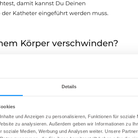
test, damit kannst Du Deinen
der Katheter eingeführt werden muss.
inem Körper verschwinden?
in Deine Blase eingeführt werden. Es kann auch
h der Katheter biegt, wenn er auf das Innere
Details
Cookies
morgens und vor dem
nhalte und Anzeigen zu personalisieren, Funktionen für soziale
n?
Website zu analysieren. Außerdem geben wir Informationen zu I
r soziale Medien, Werbung und Analysen weiter. Unsere Partner