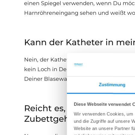
einen Spiegel verwenden, wenn Du möch
Harnröhreneingang sehen und weißt wo 
Kann der Katheter in me
Nein, der Katheter kann nie weiter als 
kein Loch in Deine Blase stechen, da sic
Deiner Blasewand trifft.
Zustimmung
Diese Webseite verwendet 
Reicht es, meine Blase 
Wir verwenden Cookies, um I
Zubettgehen zu entleere
und die Zugriffe auf unsere 
Website an unsere Partner fü