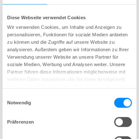
wenn er das Gefühl hatte, dass die Gefahr eines
Auslaufens bestand. Seine Krankenschwester gab
ihm auch die Möglichkeit, ein alternatives
Diese Webseite verwendet Cookies
Produkt zu testen –
Navina Fecal Incontinence
Wir verwenden Cookies, um Inhalte und Anzeigen zu
Inserts von Wellspect
.
personalisieren, Funktionen für soziale Medien anbieten
zu können und die Zugriffe auf unsere Website zu
Sten sagt, dass sein vorgeschriebener Analeinsatz
analysieren. Außerdem geben wir Informationen zu Ihrer
funktioniert, aber die Handhabung wird
Verwendung unserer Website an unsere Partner für
soziale Medien, Werbung und Analysen weiter. Unsere
unsauberer, da er mit dem Finger eingeführt
Partner führen diese Informationen möglicherweise mit
werden muss, und dann gibt es eine peinliche
weiteren Daten zusammen, die Sie ihnen bereitgestellt
Schnur, die heraushängt. Es ist auch schwierig zu
haben oder die sie im Rahmen Ihrer Nutzung der Dienste
fühlen, ob es richtig positioniert ist, und
gesammelt haben.
Einwilligungsauswahl
manchmal hat Sten das Gefühl, dass es verdreht
Notwendig
sitzt.
Präferenzen
Mit Navina Inserts