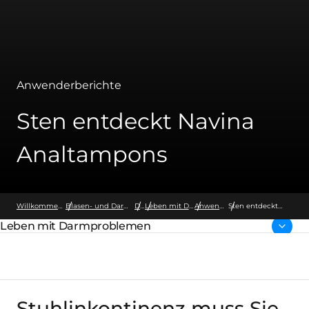
Anwenderberichte
Sten entdeckt Navina
Analtampons
Willkommen bei Wellspect
Blasen- und Darmfunktionsstörungen
Darm
Leben mit Darmproblemen
Anwenderberichte
Sten entdeckt
Navina
Leben mit Darmproblemen
Analtampons
übergeordnete Seite:
Stuhlinkontinenz muss Sie