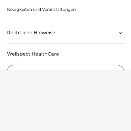
Neuigkeiten und Veranstaltungen
Rechtliche Hinweise
Wellspect HealthCare
Deutschland
(DE)
©2026 Wellspect HealthCare, ein Unternehmen von Dentsply
Sirona. Alle Rechte vorbehalten.