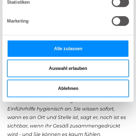
Statistiken
habe ich die volle
Kontrolle und muss
Marketing
keine Angst vor bösen
Überraschungen
Alle zulassen
haben.
Auswahl erlauben
Sten fügt hinzu:
Navina Fecal Incontinence
Ablehnen
Insert hingegen ist einfach einzuführen und fühlt
sich dank der Verwendung einer kleinen
Einführhilfe hygienisch an. Sie wissen sofort,
wann es an Ort und Stelle ist, sagt er, noch ist es
sichtbar, wenn Ihr Gesäß zusammengedrückt
wird - und Sie können es kaum fühlen.