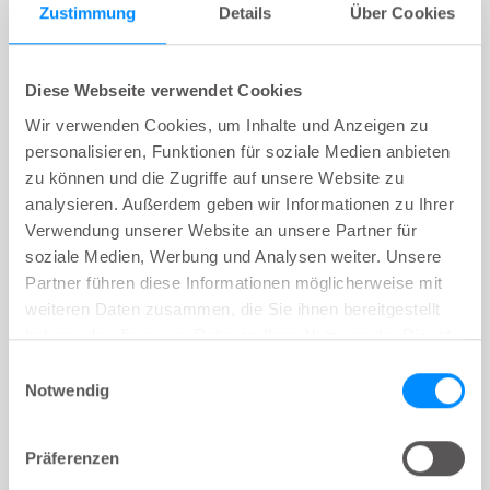
419 14 00, 20636220 Nelaton 10 cm CH
Zustimmung
Details
Über Cookies
14
Diese Webseite verwendet Cookies
Wir verwenden Cookies, um Inhalte und Anzeigen zu
personalisieren, Funktionen für soziale Medien anbieten
Nelaton mit 2 Katheteraugen
zu können und die Zugriffe auf unsere Website zu
analysieren. Außerdem geben wir Informationen zu Ihrer
Verwendung unserer Website an unsere Partner für
LoFric® Elle™
soziale Medien, Werbung und Analysen weiter. Unsere
418 10 00, 16387337 Nelaton 10 cm CH
10
Partner führen diese Informationen möglicherweise mit
weiteren Daten zusammen, die Sie ihnen bereitgestellt
haben oder die sie im Rahmen Ihrer Nutzung der Dienste
gesammelt haben.
Einwilligungsauswahl
LoFric® Elle™
Notwendig
418 12 00, 16387343 Nelaton 10 cm CH
12
Präferenzen