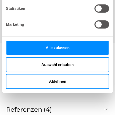
LoFric® Elle™
418 14 00, 16387366 Nelaton 10 cm CH
Statistiken
14
Marketing
Alle zulassen
Auswahl erlauben
Produktdatenblätter
1
gesamt
Ablehnen
Referenzen
4
gesamt