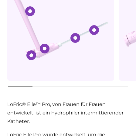
Schlankes und unauffälliges Design.
Glatte und gleit
Gebrauchsfertig
L-förmiger Griff
Verbinden
key:product.key-features
LoFric® Elle™ Pro, von Frauen für Frauen
entwickelt, ist ein hydrophiler intermittierender
Katheter.
LoFric Elle Pro wurde entwickelt, um die